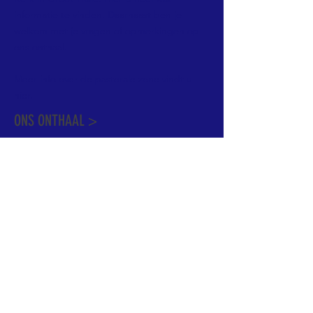
informatie te vinden. Daarnaast ben je
welkom met je vragen of opmerkingen op
ons onthaal.
Meer info over de pastorale zone vindt u
hier
.
ONS ONTHAAL >
Dekenstraat 15
1500 Halle
02 356 50 63
onthaal@kerkgroothalle.be
OPENINGSUREN >
alle weekdagen van 9.00 tot 17.00 uur
behalve woensdag en vrijdag tot 12.45 uur