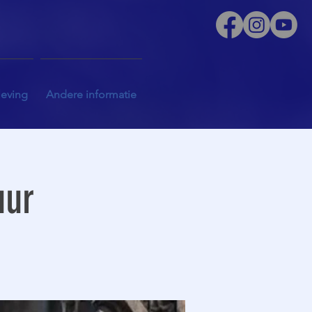
leving
Andere informatie
uur