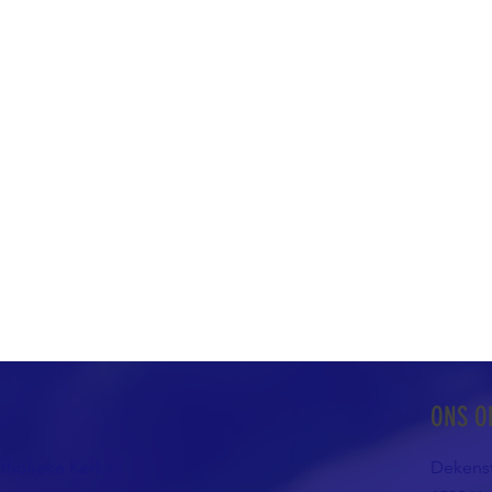
ONS O
atholieke Kerk in
Dekenst