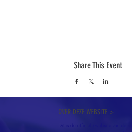
Share This Event
OVER DEZE WEBSITE >
Dit is de officiële website van de k