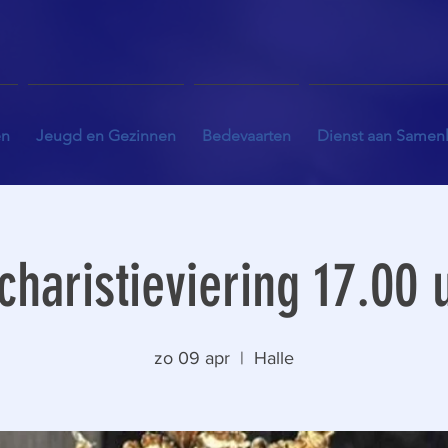
en
Jeugd en Gezinnen
Bedevaarten
Dienst aan Samen
charistieviering 17.00 
zo 09 apr
  |  
Halle