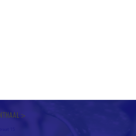
NTHAAL >
raat 15