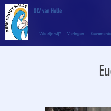
OLV van Halle
Wie zijn wij?
Vieringen
Sacrament
Eu