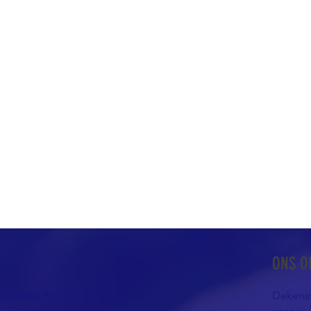
ONS O
atholieke Kerk in
Dekenst