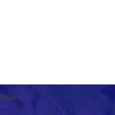
NTHAAL >
raat 15