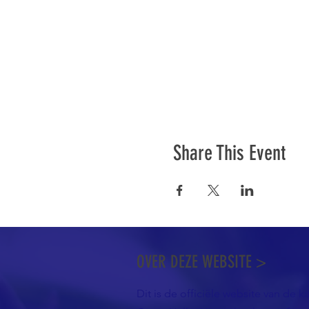
Share This Event
OVER DEZE WEBSITE >
Dit is de officiële website van de k