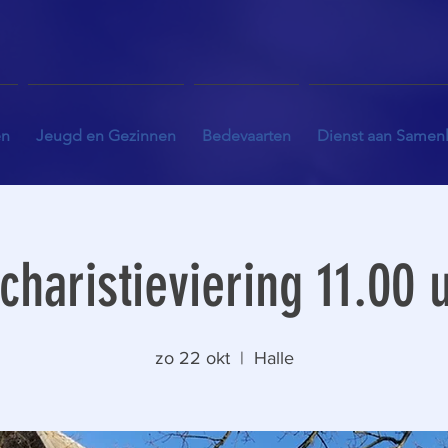
en
Jeugd en Gezinnen
Bedevaarten
Dienst aan Samen
charistieviering 11.00 
zo 22 okt
  |  
Halle