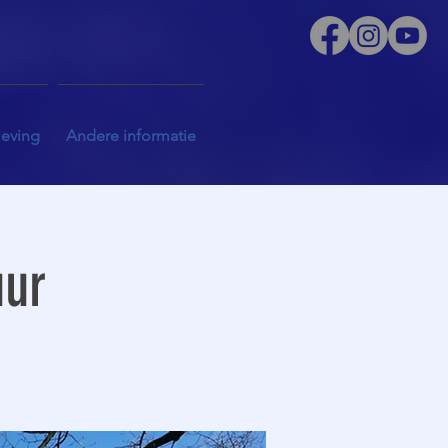
leving
Andere informatie
uur