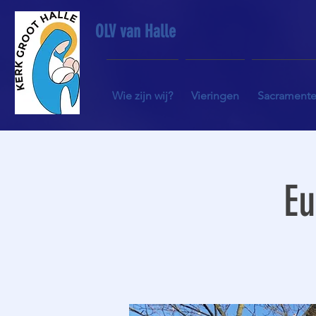
OLV van Halle
Wie zijn wij?
Vieringen
Sacrament
Eu