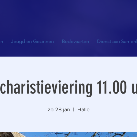
en
Jeugd en Gezinnen
Bedevaarten
Dienst aan Samen
charistieviering 11.00 
zo 28 jan
  |  
Halle