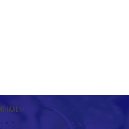
NTHAAL >
raat 15