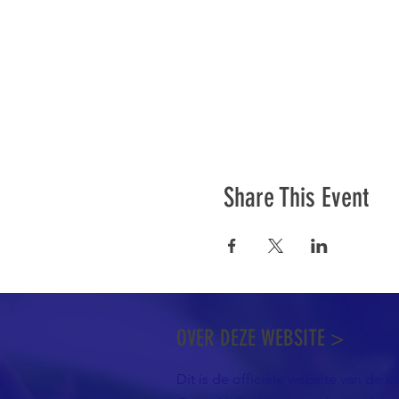
Share This Event
OVER DEZE WEBSITE >
Dit is de officiële website van de k