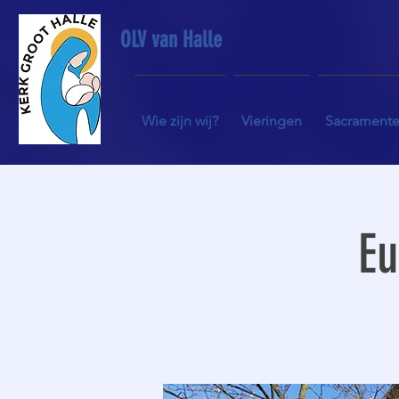
OLV van Halle
Wie zijn wij?
Vieringen
Sacrament
Eu