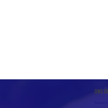
ONS O
atholieke Kerk in
Dekenst