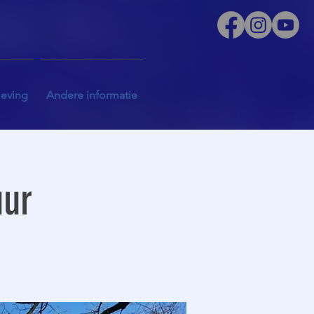
leving
Andere informatie
uur