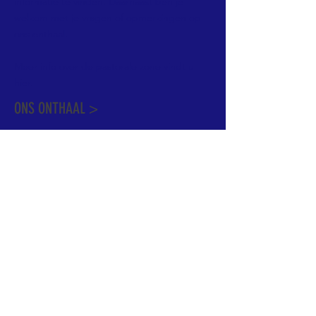
informatie te vinden. Daarnaast ben je
welkom met je vragen of opmerkingen op
ons onthaal.
Meer info over de pastorale zone vindt u
hier
.
ONS ONTHAAL >
Dekenstraat 15
1500 Halle
02 356 50 63
onthaal@kerkgroothalle.be
OPENINGSUREN >
alle weekdagen van 9.00 tot 17.00 uur
behalve woensdag en vrijdag tot 12.45 uur
© 2023 OLV van Halle