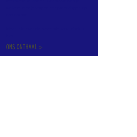
informatie te vinden. Daarnaast ben je
welkom met je vragen of opmerkingen op
ons onthaal.
Meer info over de pastorale zone vindt u
hier
.
ONS ONTHAAL >
Dekenstraat 15
1500 Halle
02 356 50 63
onthaal@kerkgroothalle.be
OPENINGSUREN >
alle weekdagen van 9.00 tot 17.00 uur
behalve woensdag en vrijdag tot 12.45 uur
© 2023 OLV van Halle