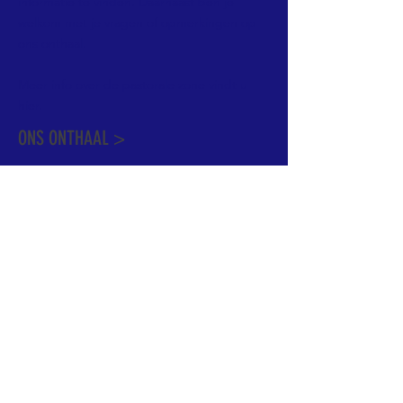
informatie te vinden. Daarnaast ben je
welkom met je vragen of opmerkingen op
ons onthaal.
Meer info over de pastorale zone vindt u
hier
.
ONS ONTHAAL >
Dekenstraat 15
1500 Halle
02 356 50 63
onthaal@kerkgroothalle.be
OPENINGSUREN >
alle weekdagen van 9.00 tot 17.00 uur
behalve woensdag en vrijdag tot 12.45 uur
© 2023 OLV van Halle