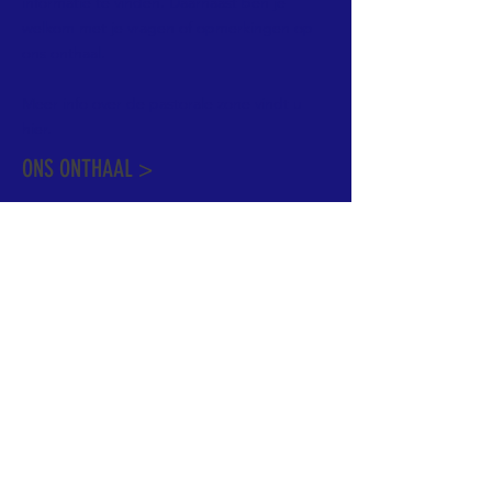
informatie te vinden. Daarnaast ben je
welkom met je vragen of opmerkingen op
ons onthaal.
Meer info over de pastorale zone vindt u
hier
.
ONS ONTHAAL >
Dekenstraat 15
1500 Halle
02 356 50 63
onthaal@kerkgroothalle.be
OPENINGSUREN >
alle weekdagen van 9.00 tot 17.00 uur
behalve woensdag en vrijdag tot 12.45 uur
© 2023 OLV van Halle