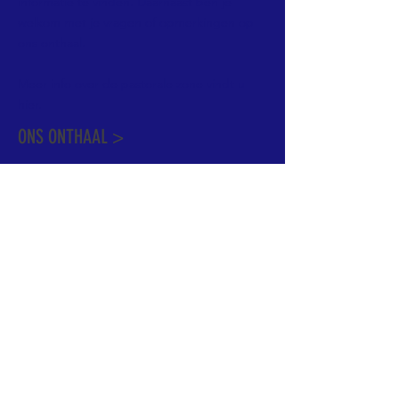
informatie te vinden. Daarnaast ben je
welkom met je vragen of opmerkingen op
ons onthaal.
Meer info over de pastorale zone vindt u
hier
.
ONS ONTHAAL >
Dekenstraat 15
1500 Halle
02 356 50 63
onthaal@kerkgroothalle.be
OPENINGSUREN >
alle weekdagen van 9.00 tot 17.00 uur
behalve woensdag en vrijdag tot 12.45 uur
© 2023 OLV van Halle