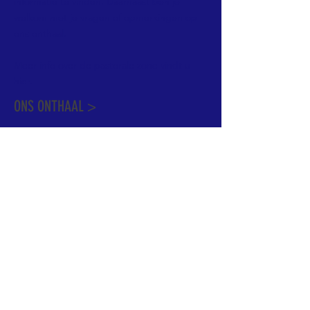
informatie te vinden. Daarnaast ben je
welkom met je vragen of opmerkingen op
ons onthaal.
Meer info over de pastorale zone vindt u
hier
.
ONS ONTHAAL >
Dekenstraat 15
1500 Halle
02 356 50 63
onthaal@kerkgroothalle.be
OPENINGSUREN >
alle weekdagen van 9.00 tot 17.00 uur
behalve woensdag en vrijdag tot 12.45 uur
© 2023 OLV van Halle