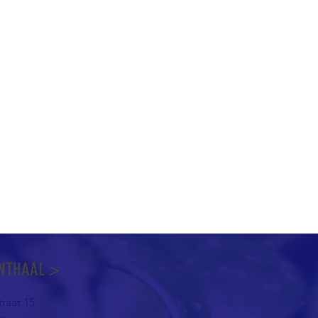
NTHAAL >
raat 15