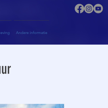
leving
Andere informatie
uur