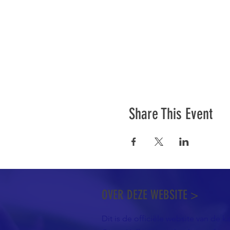
Share This Event
OVER DEZE WEBSITE >
Dit is de officiële website van de k