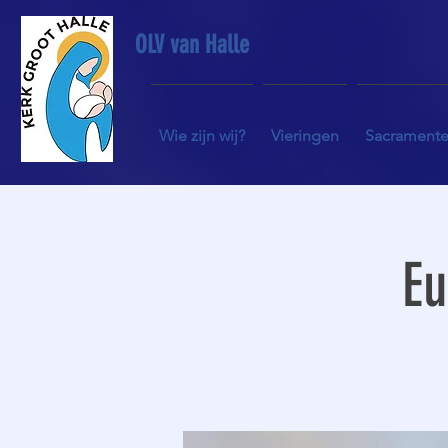
OLV van Halle
Wie zijn wij?
Vieringen
Sacrament
Eu