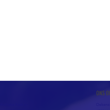
ONS O
atholieke Kerk in
Dekenst