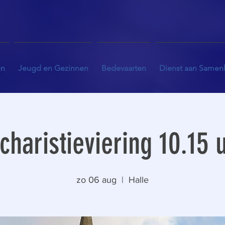
en
Jeugd en Gezinnen
Bedevaarten
Dienst aan Samen
charistieviering 10.15 
zo 06 aug
  |  
Halle