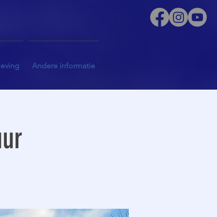
leving
Andere informatie
uur