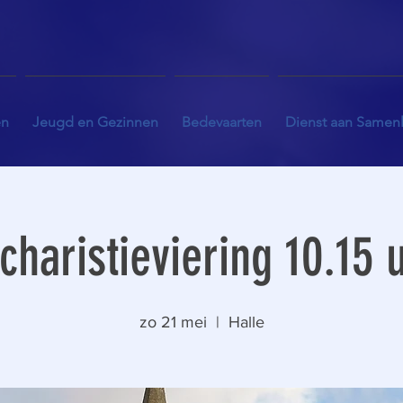
en
Jeugd en Gezinnen
Bedevaarten
Dienst aan Samen
charistieviering 10.15 
zo 21 mei
  |  
Halle