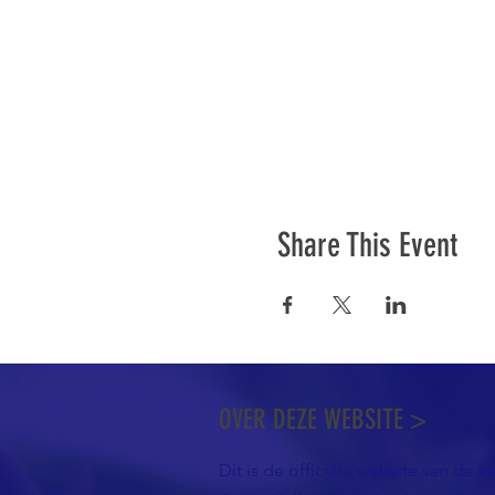
Share This Event
OVER DEZE WEBSITE >
Dit is de officiële website van de k