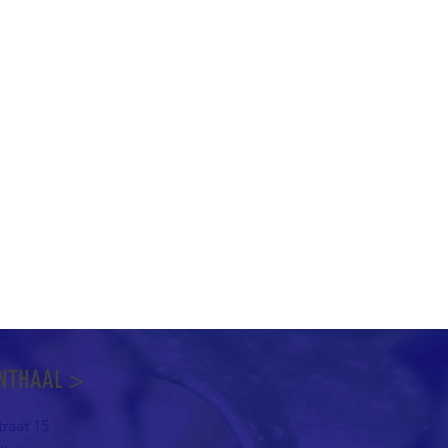
NTHAAL >
raat 15