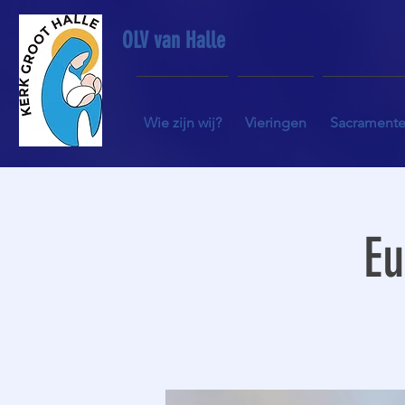
OLV van Halle
Wie zijn wij?
Vieringen
Sacrament
Eu