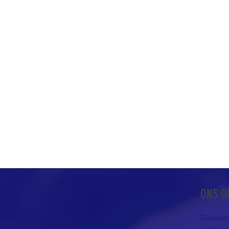
ONS O
atholieke Kerk in
Dekenst