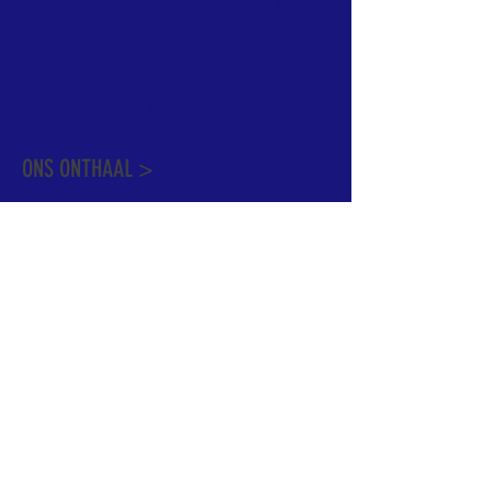
informatie te vinden. Daarnaast ben je
welkom met je vragen of opmerkingen op
ons onthaal.
Meer info over de pastorale zone vindt u
hier
.
ONS ONTHAAL >
Dekenstraat 15
1500 Halle
02 356 50 63
onthaal@kerkgroothalle.be
OPENINGSUREN >
alle weekdagen van 9.00 tot 17.00 uur
behalve woensdag en vrijdag tot 12.45 uur
© 2023 OLV van Halle