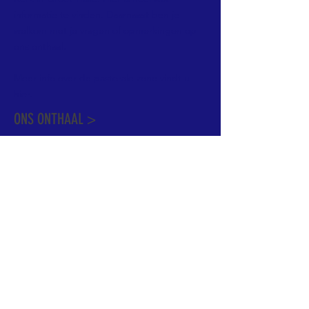
informatie te vinden. Daarnaast ben je
welkom met je vragen of opmerkingen op
ons onthaal.
Meer info over de pastorale zone vindt u
hier
.
ONS ONTHAAL >
Dekenstraat 15
1500 Halle
02 356 50 63
onthaal@kerkgroothalle.be
OPENINGSUREN >
alle weekdagen van 9.00 tot 17.00 uur
behalve woensdag en vrijdag tot 12.45 uur