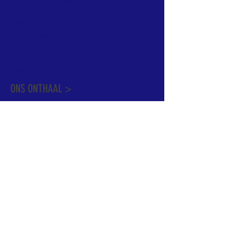
informatie te vinden. Daarnaast ben je
welkom met je vragen of opmerkingen op
ons onthaal.
Meer info over de pastorale zone vindt u
hier
.
ONS ONTHAAL >
Dekenstraat 15
1500 Halle
02 356 50 63
onthaal@kerkgroothalle.be
OPENINGSUREN >
alle weekdagen van 9.00 tot 17.00 uur
behalve woensdag en vrijdag tot 12.45 uur