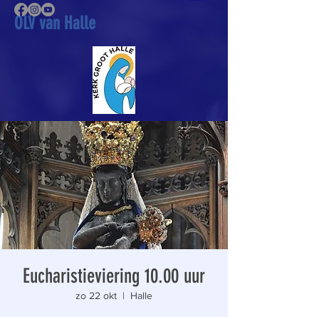
OLV van Halle
Eucharistieviering 10.00 uur
zo 22 okt
  |  
Halle