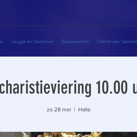
en
Jeugd en Gezinnen
Bedevaarten
Dienst aan Samen
charistieviering 10.00 
zo 28 mei
  |  
Halle