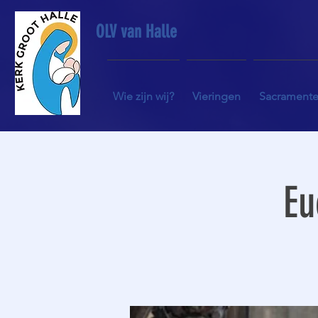
OLV van Halle
Wie zijn wij?
Vieringen
Sacrament
Eu