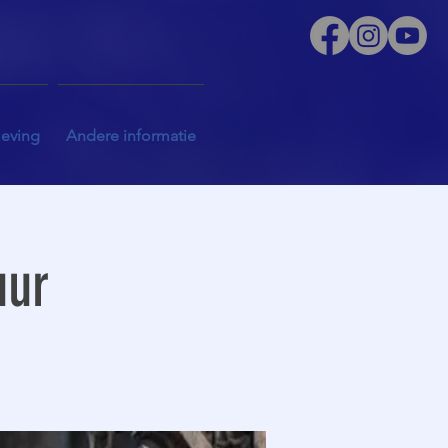
leving
Andere informatie
uur