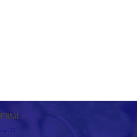
NTHAAL >
raat 15