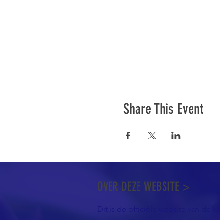
Share This Event
OVER DEZE WEBSITE >
Dit is de officiële website van de k