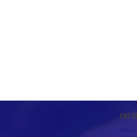
ONS O
atholieke Kerk in
Dekenst