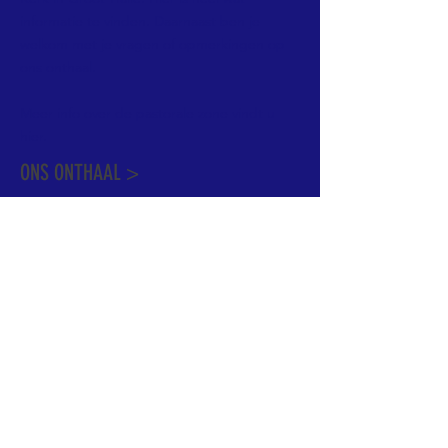
informatie te vinden. Daarnaast ben je
welkom met je vragen of opmerkingen op
ons onthaal.
Meer info over de pastorale zone vindt u
hier
.
ONS ONTHAAL >
Dekenstraat 15
1500 Halle
02 356 50 63
onthaal@kerkgroothalle.be
OPENINGSUREN >
alle weekdagen van 9.00 tot 17.00 uur
behalve woensdag en vrijdag tot 12.45 uur