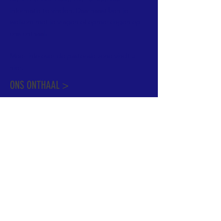
informatie te vinden. Daarnaast ben je
welkom met je vragen of opmerkingen op
ons onthaal.
Meer info over de pastorale zone vindt u
hier
.
ONS ONTHAAL >
Dekenstraat 15
1500 Halle
02 356 50 63
onthaal@kerkgroothalle.be
OPENINGSUREN >
alle weekdagen van 9.00 tot 17.00 uur
behalve woensdag en vrijdag tot 12.45 uur