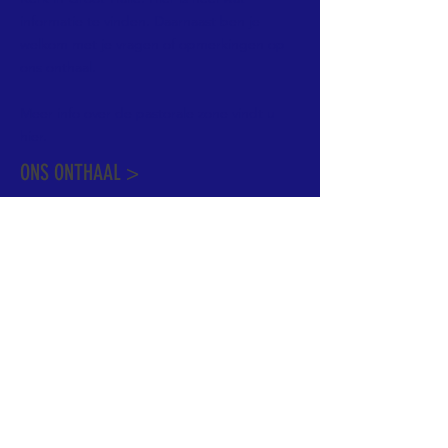
informatie te vinden. Daarnaast ben je
welkom met je vragen of opmerkingen op
ons onthaal.
Meer info over de pastorale zone vindt u
hier
.
ONS ONTHAAL >
Dekenstraat 15
1500 Halle
02 356 50 63
onthaal@kerkgroothalle.be
OPENINGSUREN >
alle weekdagen van 9.00 tot 17.00 uur
behalve woensdag en vrijdag tot 12.45 uur