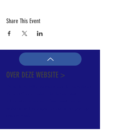
Share This Event
OVER DEZE WEBSITE >
Dit is de officiële website van de katholieke
Kerk in Groot-Halle. Hier is heel wat
informatie te vinden. Daarnaast ben je
welkom met je vragen of opmerkingen op
ons onthaal.
Meer info over de pastorale zone vindt u
hier
.