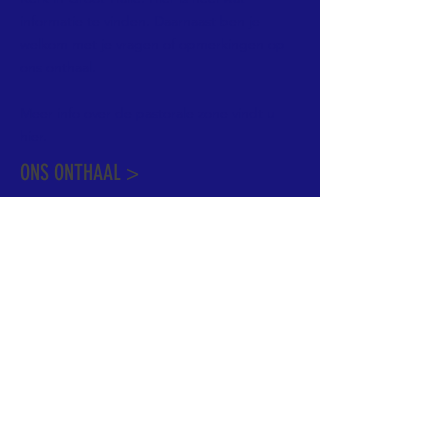
informatie te vinden. Daarnaast ben je
welkom met je vragen of opmerkingen op
ons onthaal.
Meer info over de pastorale zone vindt u
hier
.
ONS ONTHAAL >
Dekenstraat 15
1500 Halle
02 356 50 63
onthaal@kerkgroothalle.be
OPENINGSUREN >
alle weekdagen van 9.00 tot 17.00 uur
behalve woensdag en vrijdag tot 12.45 uur