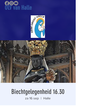
OLV van Halle
Biechtgelegenheid 16.30
za 16 sep
  |  
Halle