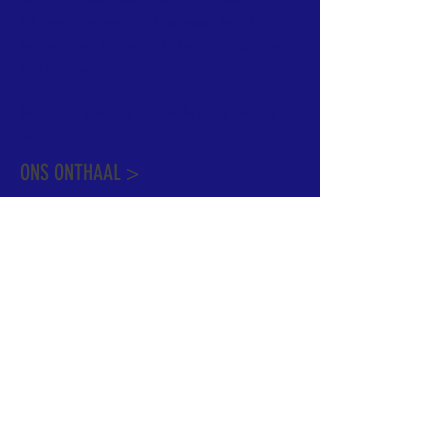
informatie te vinden. Daarnaast ben je
welkom met je vragen of opmerkingen op
ons onthaal.
Meer info over de pastorale zone vindt u
hier
.
ONS ONTHAAL >
Dekenstraat 15
1500 Halle
02 356 50 63
onthaal@kerkgroothalle.be
OPENINGSUREN >
alle weekdagen van 9.00 tot 17.00 uur
behalve woensdag en vrijdag tot 12.45 uur