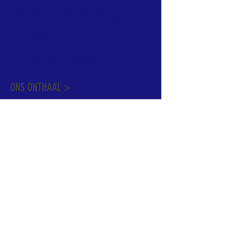
informatie te vinden. Daarnaast ben je
welkom met je vragen of opmerkingen op
ons onthaal.
Meer info over de pastorale zone vindt u
hier
.
ONS ONTHAAL >
Dekenstraat 15
1500 Halle
02 356 50 63
onthaal@kerkgroothalle.be
OPENINGSUREN >
alle weekdagen van 9.00 tot 17.00 uur
behalve woensdag en vrijdag tot 12.45 uur