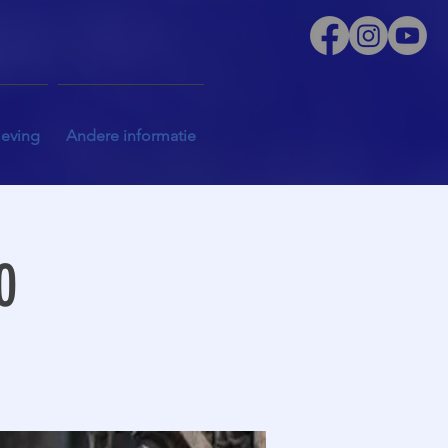
leving
Andere informatie
0