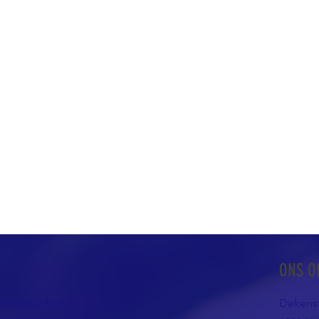
ONS O
atholieke Kerk in
Dekenst