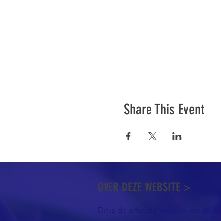
Share This Event
OVER DEZE WEBSITE >
Dit is de officiële website van de k