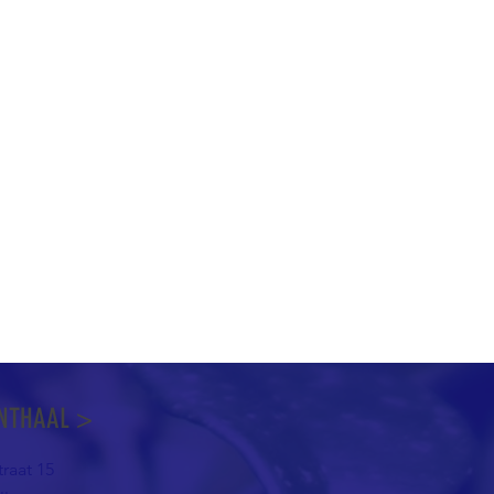
NTHAAL >
raat 15