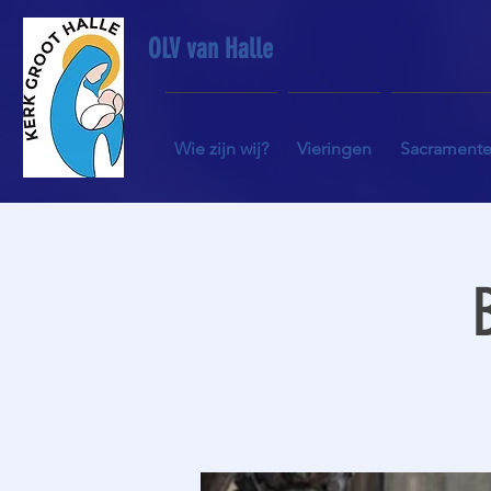
OLV van Halle
Wie zijn wij?
Vieringen
Sacrament