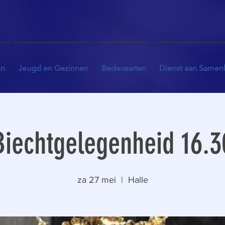
en
Jeugd en Gezinnen
Bedevaarten
Dienst aan Samen
Biechtgelegenheid 16.3
za 27 mei
  |  
Halle